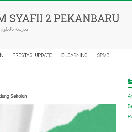
M SYAFII 2 PEKANBARU
مدرسة بالعلوم 
AN
PRESTASI UPDATE
E-LEARNING
SPMB
Ar
dung Sekolah
Be
P