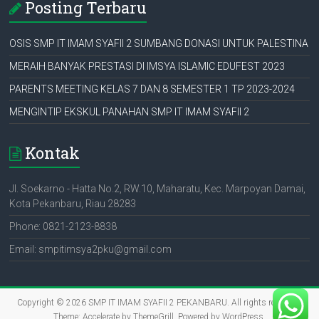
Posting Terbaru
OSIS SMP IT IMAM SYAFII 2 SUMBANG DONASI UNTUK PALESTINA
MERAIH BANYAK PRESTASI DI IMSYA ISLAMIC EDUFEST 2023
PARENTS MEETING KELAS 7 DAN 8 SEMESTER 1 TP 2023-2024
MENGINTIP EKSKUL PANAHAN SMP IT IMAM SYAFII 2
Kontak
Jl. Soekarno - Hatta No.2, RW.10, Maharatu, Kec. Marpoyan Damai,
Kota Pekanbaru, Riau 28283
Phone: 0821-2123-8838
Email: smpitimsya2pku@gmail.com
Copyright © 2026
SMP IT IMAM SYAFII 2 PEKANBARU
. All rights reserved.
Theme:
Accelerate
by ThemeGrill. Powered by
WordPress
.