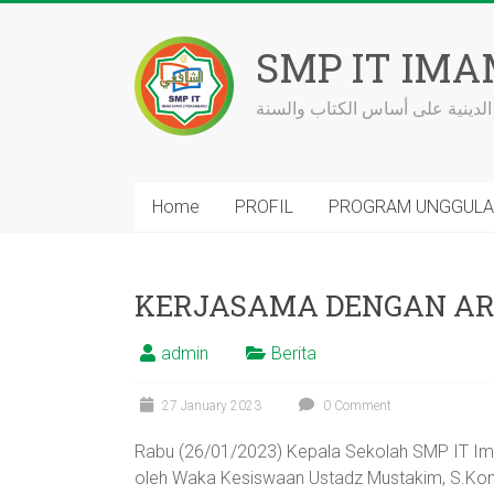
Skip
to
SMP IT IMA
content
الدينية على أساس الكتاب والسنة
Home
PROFIL
PROGRAM UNGGUL
KERJASAMA DENGAN AR
admin
Berita
27 January 2023
0 Comment
Rabu (26/01/2023) Kepala Sekolah SMP IT Ima
oleh Waka Kesiswaan Ustadz Mustakim, S.K