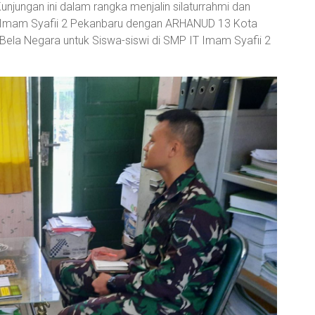
jungan ini dalam rangka menjalin silaturrahmi dan
 Imam Syafii 2 Pekanbaru dengan ARHANUD 13 Kota
ela Negara untuk Siswa-siswi di SMP IT Imam Syafii 2