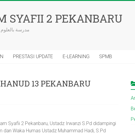
M SYAFII 2 PEKANBARU
مدرسة بالعلوم 
AN
PRESTASI UPDATE
E-LEARNING
SPMB
HANUD 13 PEKANBARU
Ar
Be
P
m Syafii 2 Pekanbaru, Ustadz Irwanzi S.Pd didampingi
om dan Waka Humas Ustadz Muhammad Hadi, S.Pd