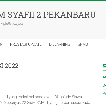
M SYAFII 2 PEKANBARU
مدرسة بالعلوم 
AN
PRESTASI UPDATE
E-LEARNING
SPMB
SI 2022
Ar
Be
P
 hasil yang maksimal pada event Olimpiade Siswa
22. Sebanyak 22 Siswi SMP IT yang berpartisipasi pada