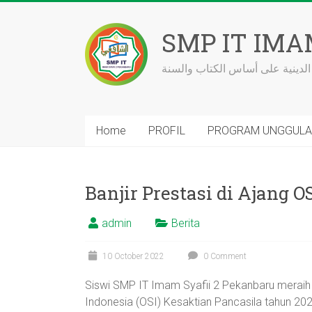
Skip
to
SMP IT IMA
content
الدينية على أساس الكتاب والسنة
Home
PROFIL
PROGRAM UNGGUL
Banjir Prestasi di Ajang O
admin
Berita
10 October 2022
0 Comment
Siswi SMP IT Imam Syafii 2 Pekanbaru meraih
Indonesia (OSI) Kesaktian Pancasila tahun 20